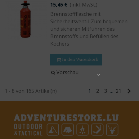
15,45 €
(inkl. MwSt.)
Brennstoffflasche mit
Sicherheitsventil. Zum bequemen
und sicheren Mitführen des
Brennstoffs und Befüllen des
Kochers
In den Warenkorb
Vorschau
Share
Wei
1 - 8 von 165 Artikel(n)
1
2
3
…
21