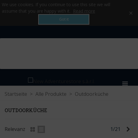
We use cookies. If you continue to use this site we will
×
assume that you are happy with it.
Read more
Got it
MENU
Startseite
>
Alle Produkte
>
Outdoorküche
OUTDOORKÜCHE
Wei
Relevanz
1/21