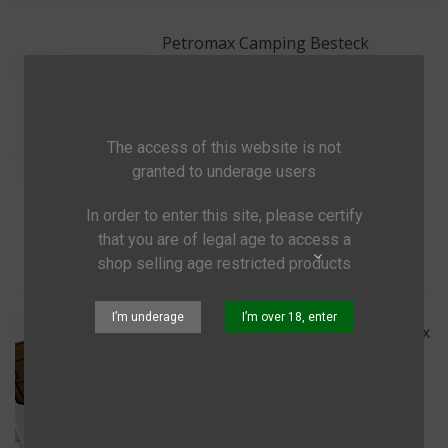
Petromax Camping Besteck
29,25 €
(inkl. MwSt.)
5-teiliges Besteck-Set: Messer,
Gabel, Esslöffel, Teelöffel, Snack-
The access of this website is not
Gabel
granted to underage users
In den Warenkorb
In order to enter this site, please certify
that you are of legal age to access a
Vorschau
Share
shop selling age restricted products
I’m underage
I’m over 18, enter
Petromax Haft-Auflage Für Kühlbox
39,99 €
(inkl. MwSt.)
Selbstklebender Schutzbelag für
den Kühlboxdeckel