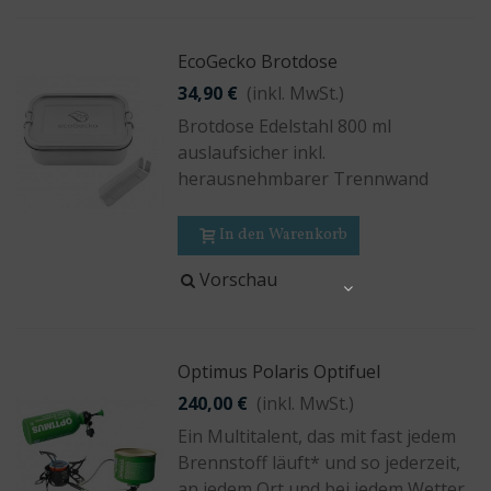
EcoGecko Brotdose
34,90 €
(inkl. MwSt.)
Brotdose Edelstahl 800 ml
auslaufsicher inkl.
herausnehmbarer Trennwand
In den Warenkorb
Vorschau
Share
Optimus Polaris Optifuel
240,00 €
(inkl. MwSt.)
Ein Multitalent, das mit fast jedem
Brennstoff läuft* und so jederzeit,
an jedem Ort und bei jedem Wetter