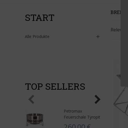
BRENN
START
Releva
Alle Produkte
TOP SELLERS
Petromax
Feuerschale Tyropit
260,00 €