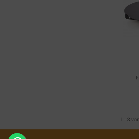
F
1 - 8 vo