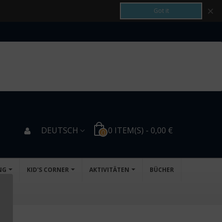
×
Got it
DEUTSCH
0
ITEM(S)
-
0,00 €
0
NG
KID'S CORNER
AKTIVITÄTEN
BÜCHER