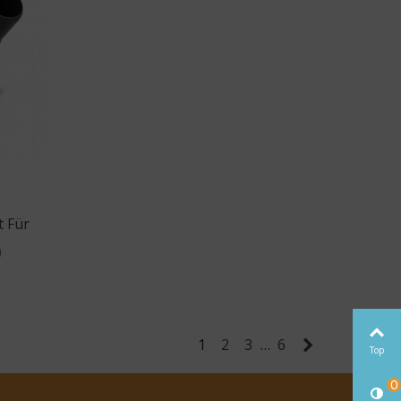
t Für
)
Weiter
1
2
3
…
6
Top
0