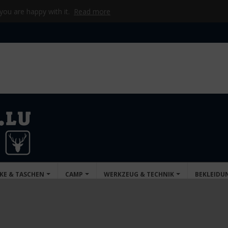
 you are happy with it.
Read more
KE & TASCHEN
CAMP
WERKZEUG & TECHNIK
BEKLEIDU
Brenner