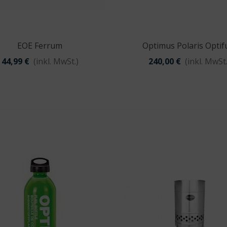
Nitecore NU11
29,95 €
EOE Ferrum
Optimus Polaris Optif
Vorschau
Vorschau
44,99 €
(inkl. MwSt.)
240,00 €
(inkl. MwSt.
Carson
VersaLoupe™ LED
17,99 €
Origin Outdoors
Picknickdecke
'Ultralight'
24,95 €