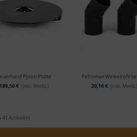
euerhand Pyron Platte
Petromax Winkelrohrse
Vorschau
Vorschau
Loki Und Loki2
189,50 €
(inkl. MwSt.)
20,16 €
(inkl. MwSt.
n 41 Artikel(n)