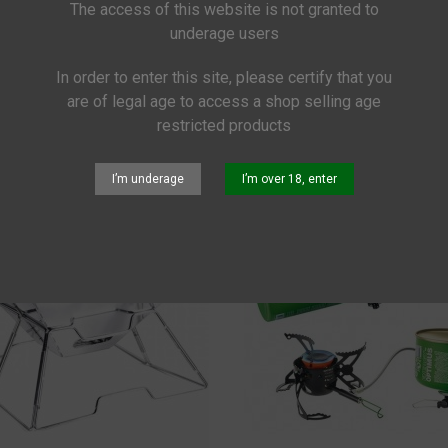
The access of this website is not granted to
underage users
ER
In order to enter this site, please certify that you
are of legal age to access a shop selling age
nz
restricted products
I’m underage
I’m over 18, enter
Seil Starter Set
285,00 €