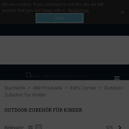
We use cookies. If you continue to use this site we will
×
assume that you are happy with it.
Read more
Got it
MENU
Startseite
>
Alle Produkte
>
Kid's Corner
>
Outdoor-
Zubehör für Kinder
OUTDOOR-ZUBEHÖR FÜR KINDER
Wei
Relevanz
1/3