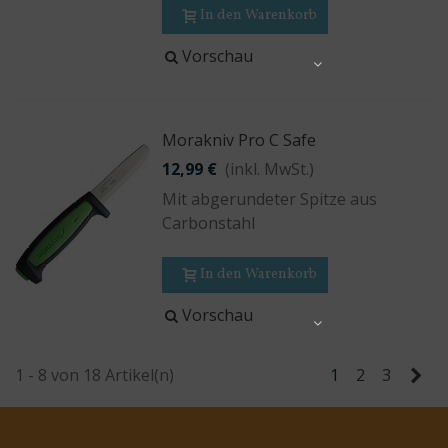
In den Warenkorb
Vorschau
Share
Morakniv Pro C Safe
12,99 €
(inkl. MwSt.)
Mit abgerundeter Spitze aus
Carbonstahl
In den Warenkorb
Vorschau
Share
Wei
1 - 8 von 18 Artikel(n)
1
2
3