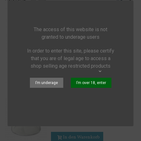
Becherlupe
The access of this website is not
6,25 €
(inkl. MwSt.)
granted to underage users
Vergrößerung 2x und 4x
In order to enter this site, please certify
In den Warenkorb
that you are of legal age to access a
shop selling age restricted products
Vorschau
Share
I’m underage
I’m over 18, enter
Carson LumiLoupe 10x
10,50 €
(inkl. MwSt.)
LL-10 - Standlupe mit 25mm
Doppellinse
In den Warenkorb